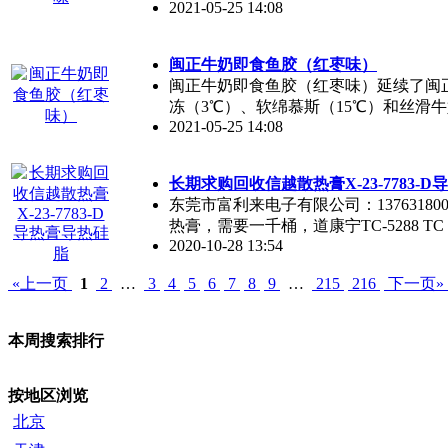
2021-05-25 14:08
闽正牛奶即食鱼胶（红枣味）
闽正牛奶即食鱼胶（红枣味）延续了闽
冻（3℃）、软绵慕斯（15℃）和丝滑
2021-05-25 14:08
长期求购回收信越散热膏X-23-7783-
东莞市富利来电子有限公司：13763180
热膏，需要一千桶，道康宁TC-5288 TC
2020-10-28 13:54
«上一页
1
2
…
3
4
5
6
7
8
9
…
215
216
下一页»
本周搜索排行
按地区浏览
北京