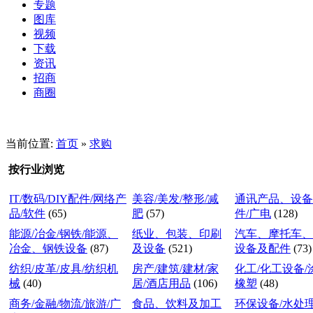
专题
图库
视频
下载
资讯
招商
商圈
当前位置:
首页
»
求购
按行业浏览
IT/数码/DIY配件/网络产
美容/美发/整形/减
通讯产品、设备
品/软件
(65)
肥
(57)
件/广电
(128)
能源/冶金/钢铁/能源、
纸业、包装、印刷
汽车、摩托车、
冶金、钢铁设备
(87)
及设备
(521)
设备及配件
(73)
纺织/皮革/皮具/纺织机
房产/建筑/建材/家
化工/化工设备/
械
(40)
居/酒店用品
(106)
橡塑
(48)
商务/金融/物流/旅游/广
食品、饮料及加工
环保设备/水处理