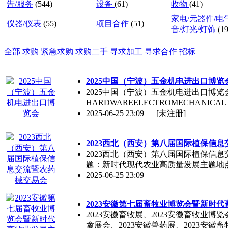
告/服务
(544)
设备
(61)
收物
(41)
家电/元器件/电
仪器/仪表
(55)
项目合作
(51)
音/灯光/灯饰
(19
全部
求购
紧急求购
求购二手
寻求加工
寻求合作
招标
2025中国（宁波）五金机电进出口博览
2025中国（宁波）五金机电进出口博览会202
HARDWAREELECTROMECHANICAL
2025-06-25 23:09
[未注册]
2023西北（西安）第八届国际植保信
2023西北（西安）第八届国际植保信息交
题：新时代现代农业高质量发展主题地
2025-06-25 23:09
2023安徽第七届畜牧业博览会暨新时
2023安徽畜牧展、2023安徽畜牧业博览
禽展会、2023安徽兽药展、2023安徽畜